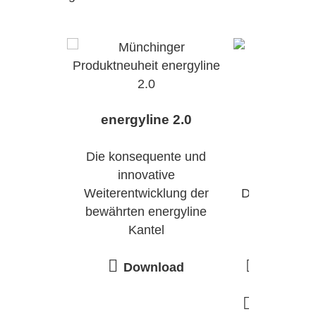
energyline 2.0
Pfosten-
Konstru
Die konsequente und
innovative
Weiterentwicklung der
Die Kantel fü
bewährten energyline
volle m
Kantel
Archit
Download
Premi
Premiuml